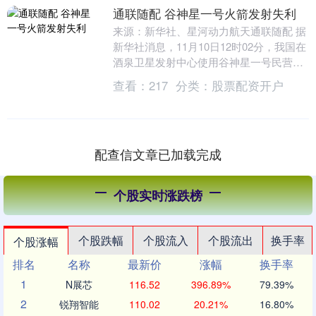
通联随配 谷神星一号火箭发射失利
来源：新华社、星河动力航天通联随配 据
新华社消息，11月10日12时02分，我国在
酒泉卫星发射中心使用谷神星一号民营商
业运载火箭发射吉星高分04C星，并搭载
查看：
217
分类：
股票配资开户
发射....
配查信文章已加载完成
个股实时涨跌榜
个股跌幅
个股流入
个股流出
换手率
个股涨幅
排名
名称
最新价
涨幅
换手率
1
N展芯
116.52
396.89%
79.39%
2
锐翔智能
110.02
20.21%
16.80%