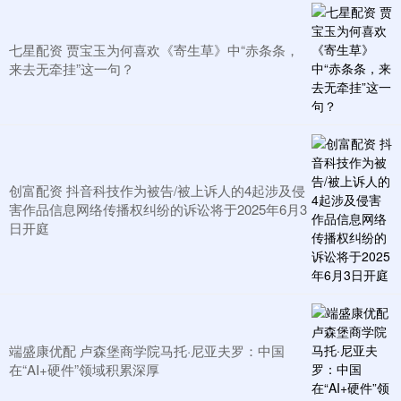
七星配资 贾宝玉为何喜欢《寄生草》中“赤条条，
来去无牵挂”这一句？
创富配资 抖音科技作为被告/被上诉人的4起涉及侵
害作品信息网络传播权纠纷的诉讼将于2025年6月3
日开庭
端盛康优配 卢森堡商学院马托·尼亚夫罗：中国
在“AI+硬件”领域积累深厚