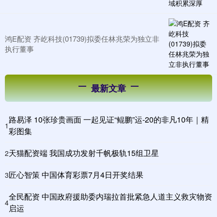
鸿E配资 齐屹科技(01739)拟委任林兆荣为独立非
执行董事
最新文章
路易泽 10张珍贵画面 一起见证“鲲鹏”运-20的非凡10年｜精
1
彩图集
天猫配资端 我国成功发射千帆极轨15组卫星
2
匠心智策 中国体育彩票7月4日开奖结果
3
全民配资 中国政府援助委内瑞拉首批紧急人道主义救灾物资
4
启运