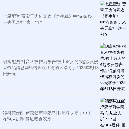
七星配资 贾宝玉为何喜欢《寄生草》中“赤条条，
来去无牵挂”这一句？
创富配资 抖音科技作为被告/被上诉人的4起涉及侵
害作品信息网络传播权纠纷的诉讼将于2025年6月3
日开庭
端盛康优配 卢森堡商学院马托·尼亚夫罗：中国
在“AI+硬件”领域积累深厚