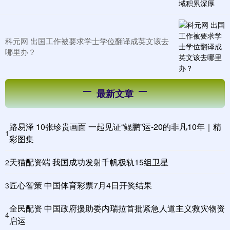
科元网 出国工作被要求学士学位翻译成英文该去
哪里办？
最新文章
路易泽 10张珍贵画面 一起见证“鲲鹏”运-20的非凡10年｜精
1
彩图集
天猫配资端 我国成功发射千帆极轨15组卫星
2
匠心智策 中国体育彩票7月4日开奖结果
3
全民配资 中国政府援助委内瑞拉首批紧急人道主义救灾物资
4
启运