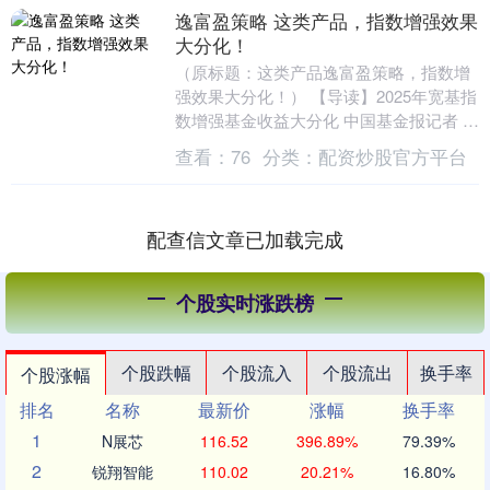
逸富盈策略 这类产品，指数增强效果
大分化！
（原标题：这类产品逸富盈策略，指数增
强效果大分化！） 【导读】2025年宽基指
数增强基金收益大分化 中国基金报记者 天
心 2025年，“增强版”指数产品业绩增厚....
查看：
76
分类：
配资炒股官方平台
配查信文章已加载完成
个股实时涨跌榜
个股跌幅
个股流入
个股流出
换手率
个股涨幅
排名
名称
最新价
涨幅
换手率
1
N展芯
116.52
396.89%
79.39%
2
锐翔智能
110.02
20.21%
16.80%