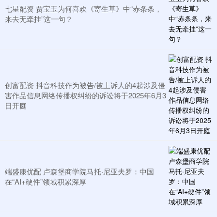
七星配资 贾宝玉为何喜欢《寄生草》中“赤条条，
来去无牵挂”这一句？
创富配资 抖音科技作为被告/被上诉人的4起涉及侵
害作品信息网络传播权纠纷的诉讼将于2025年6月3
日开庭
端盛康优配 卢森堡商学院马托·尼亚夫罗：中国
在“AI+硬件”领域积累深厚