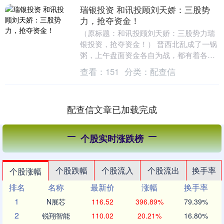
瑞银投资 和讯投顾刘天娇：三股势
力，抢夺资金！
（原标题：和讯投顾刘天娇：三股势力瑞
银投资，抢夺资金！） 晋西北乱成了一锅
粥，上午盘面资金各自为战，都有着各自
的信念。 和讯投顾刘天娇表示，目前资金
查看：
151
分类：
配查信
主要是三股势....
配查信文章已加载完成
个股实时涨跌榜
个股跌幅
个股流入
个股流出
换手率
个股涨幅
排名
名称
最新价
涨幅
换手率
1
N展芯
116.52
396.89%
79.39%
2
锐翔智能
110.02
20.21%
16.80%