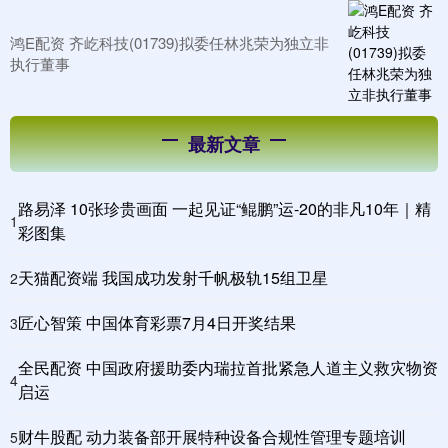
鸿E配资 齐屹科技(01739)拟委任林兆荣为独立非
执行董事
最新文章
路易泽 10张珍贵画面 一起见证“鲲鹏”运-20的非凡10年｜精
1
彩图集
天猫配资端 我国成功发射千帆极轨15组卫星
2
匠心智策 中国体育彩票7月4日开奖结果
3
全民配资 中国政府援助委内瑞拉首批紧急人道主义救灾物资
4
启运
财牛股配 动力装备部开展特种设备合规性管理专题培训
5