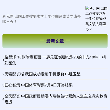
科元网 出国工作被要求学士学位翻译成英文该去
哪里办？
最新文章
路易泽 10张珍贵画面 一起见证“鲲鹏”运-20的非凡10年｜精
1
彩图集
天猫配资端 我国成功发射千帆极轨15组卫星
2
匠心智策 中国体育彩票7月4日开奖结果
3
全民配资 中国政府援助委内瑞拉首批紧急人道主义救灾物资
4
启运