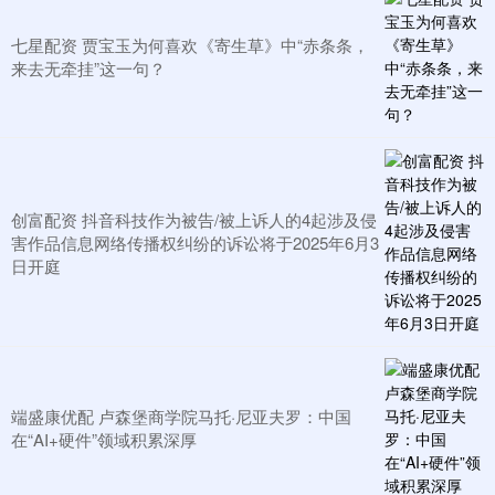
七星配资 贾宝玉为何喜欢《寄生草》中“赤条条，
来去无牵挂”这一句？
创富配资 抖音科技作为被告/被上诉人的4起涉及侵
害作品信息网络传播权纠纷的诉讼将于2025年6月3
日开庭
端盛康优配 卢森堡商学院马托·尼亚夫罗：中国
在“AI+硬件”领域积累深厚