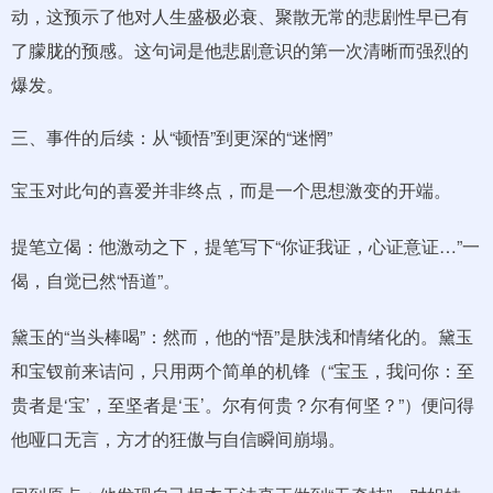
动，这预示了他对人生盛极必衰、聚散无常的悲剧性早已有
了朦胧的预感。这句词是他悲剧意识的第一次清晰而强烈的
爆发。
三、事件的后续：从“顿悟”到更深的“迷惘”
宝玉对此句的喜爱并非终点，而是一个思想激变的开端。
提笔立偈：他激动之下，提笔写下“你证我证，心证意证…”一
偈，自觉已然“悟道”。
黛玉的“当头棒喝”：然而，他的“悟”是肤浅和情绪化的。黛玉
和宝钗前来诘问，只用两个简单的机锋（“宝玉，我问你：至
贵者是‘宝’，至坚者是‘玉’。尔有何贵？尔有何坚？”）便问得
他哑口无言，方才的狂傲与自信瞬间崩塌。