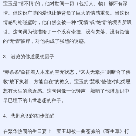
宝玉是“情不情”的，他对世间一切（包括人、物）都怀有深
情。但这份广博的爱也让他背负了巨大的情感重负。当这份
情感到处碰壁时，他自然会被一种 “无情”或“绝情”的境界所吸
引。这句词为他描绘了一个没有牵挂、没有失落、没有烦恼
的“无情”彼岸，对他构成了强烈的诱惑。
3、潜藏的佛道思想因子
“赤条条”象征着人本来的空无状态，“来去无牵挂”则暗合了佛
教“放下执着、方能自在”的教义。宝玉的“慧根”使他对此类思
想有天生的亲近感。这句词像一记钟声，敲响了他潜意识中
早已埋下的出世思想的种子。
4、悲剧意识的初步觉醒
在繁华热闹的生日宴上，宝玉却被一曲苍凉的《寄生草》打