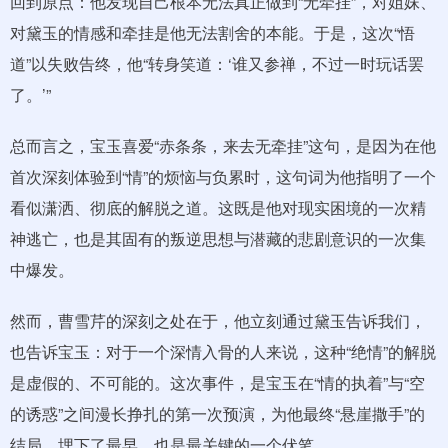
回到原点：他发现自己根本无法真正做到“无牵挂”，对姐妹、
对黛玉的情感和牵挂是他无法割舍的本能。于是，这次“悟
道”以失败告终，他“转身笑道：‘谁又参禅，不过一时玩话罢
了。’”
总而言之，宝玉喜爱“赤条条，来去无牵挂”这句，是因为在他
首次深刻体验到“情”的烦恼与负累时，这句词为他指明了一个
看似潇洒、彻底的解脱之道。这既是他对现实困境的一次精
神逃亡，也是其固有的叛逆思想与潜藏的悲剧意识的一次集
中爆发。
然而，曹雪芹的深刻之处在于，他立刻通过黛玉告诉我们，
也告诉宝玉：对于一个深情入骨的人来说，这种“绝情”的解脱
是虚假的、不可能的。这次事件，是宝玉在“情的执着”与“空
的诱惑”之间漫长挣扎的第一次预演，为他最终“悬崖撒手”的
结局，埋下了最早、也是最关键的一个伏笔。