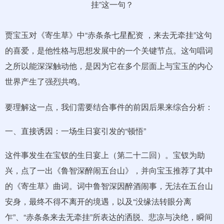
贾宝玉对《寄生草》中“赤条条七星配资 ，来去无牵挂”这句
的喜爱，是他性格与思想发展中的一个关键节点。这句唱词
之所以能深深触动他，是因为它在多个层面上与宝玉的内心
世界产生了强烈共鸣。
要理解这一点，我们需要结合事件的前因后果来综合分析：
一、直接诱因：一场生日宴引发的“顿悟”
这件事发生在宝钗的生日宴上（第二十二回）。宝钗为助
兴，点了一出《鲁智深醉闹五台山》，并向宝玉推荐了其中
的《寄生草》曲词。词中鲁智深因醉酒闹事，无法在五台山
安身，最终不得不离开的境遇，以及“没缘法转眼分离
乍”、“赤条条来去无牵挂”所表达的洒脱、悲凉与决绝，瞬间