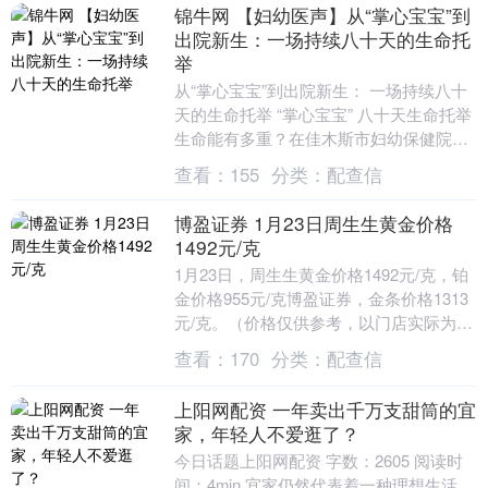
锦牛网 【妇幼医声】从“掌心宝宝”到
出院新生：一场持续八十天的生命托
举
从“掌心宝宝”到出院新生： 一场持续八十
天的生命托举 “掌心宝宝” 八十天生命托举
生命能有多重？在佳木斯市妇幼保健院新
生儿重症监护室，一个胎龄仅27周的未成
查看：
155
分类：
配查信
熟....
博盈证券 1月23日周生生黄金价格
1492元/克
1月23日，周生生黄金价格1492元/克，铂
金价格955元/克博盈证券，金条价格1313
元/克。（价格仅供参考，以门店实际为
准）同日上海黄金交易所现货黄金AU9....
查看：
170
分类：
配查信
上阳网配资 一年卖出千万支甜筒的宜
家，年轻人不爱逛了？
今日话题上阳网配资 字数：2605 阅读时
间：4min 宜家仍然代表着一种理想生活，