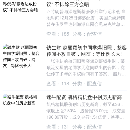
议” 不排除三方会晤
△特朗普与泽连斯基会谈后举行记者会 当
地时间12月28日镕盛配资，美国总统特朗
普在佛罗里达州海湖庄园会见乌克兰总统
泽连斯基后表示，美方在会谈结束后已同
查看：
185
分类：
配查信
英国、德国....
钱生财 赵丽颖初中同学爆旧照，整容
传闻不攻自破，网友：等比例长大!
一张尘封的校园旧照突然刷屏钱生财，某
顶流女星的老同学无意间晒出的合影，竟
让传了多年的争议瞬间有了答案。 照片里
的少女眉眼弯弯，青涩却藏不住灵动，和
查看：
118
分类：
配查信
如今镜头前的模....
速牛配资 凯格精机盘中创历史新高
凯格精机股价创出历史新高，截至9:36，
该股上涨7.50%，股价报78.00元，成交量
196.89万股，成交金额1.51亿元，换手率
3.33%，该股最新A股总市....
查看：
131
分类：
配查信