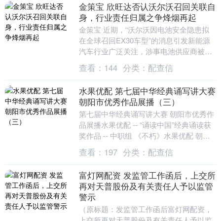
金策宝 欣旺达否认沃尔沃召回关联自
身，行业责任归属之争烽烟再起
金策宝 近期，“沃尔沃因电池安全隐患拟
在全球召回EX30车型”的消息引发新能源
汽车行业广泛关注，涉事电池供应商被指
向欣旺达（300207），一时间市场议论纷
查看：
144
分类：
配查信
纷。....
水果优配 第七届中华经典诵写讲大赛
朝阳市优秀作品展播（三）
第七届中华经典诵写讲大赛 朝阳市优秀作
品展播水果优配 -- “诵读中国”经典诵读获
奖作品 -- 中职组 《不朽》水果优配 朝阳
市卫生学校 陈思岐 指导教师：牟斯....
查看：
197
分类：
配查信
富灯网配资 发监管工作函后，上交所
再对天普股份及有关责任人予以监管
警示
（原标题：发监管工作函后富灯网配资，
上交所再对天普股份及有关责任人予以监