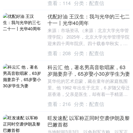
查看：
114
分类：
配查信
田晃大持刀强....
优配好油 王汉生：我与光华的三七二
十一丨光华40周年
来源：市场资讯 （来源：北京大学光华管
理学院） 2025年，北京大学光华管理学院
迎来四十周年院庆。四十载春华秋实，北
大光华在改革开放的历史浪潮中应运而
查看：
208
分类：
配查信
生，也在这....
科云汇 他，著名男高音歌唱家，63
岁抛妻弃子，65岁娶小30岁学生为妻
莫华伦的艺术启蒙，藏在童年的家庭氛围
里。他 1962 年出生于北京，6 岁随父母迁
居香港，父亲是医生，却有着一手精湛的
小提琴技艺，家里的客厅时常飘出古典音
查看：
216
分类：
配查信
乐的旋....
旺发速配 以军称正同时空袭伊朗及黎
巴嫩首都
当地时间3月3日，以色列军方称，以军正