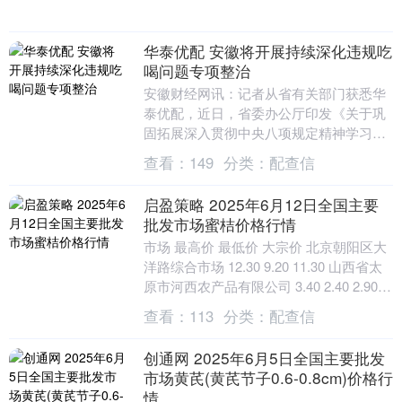
华泰优配 安徽将开展持续深化违规吃
喝问题专项整治
安徽财经网讯：记者从省有关部门获悉华
泰优配，近日，省委办公厅印发《关于巩
固拓展深入贯彻中央八项规定精神学习教
育成果持续深化违规吃喝问题专项整治的
查看：
149
分类：
配查信
通知》。 据悉，....
启盈策略 2025年6月12日全国主要
批发市场蜜桔价格行情
市场 最高价 最低价 大宗价 北京朝阳区大
洋路综合市场 12.30 9.20 11.30 山西省太
原市河西农产品有限公司 3.40 2.40 2.90
长治市金....
查看：
113
分类：
配查信
创通网 2025年6月5日全国主要批发
市场黄芪(黄芪节子0.6-0.8cm)价格行
情