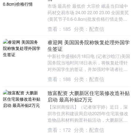
市场 最高价 最低价 大宗价 岷县当归城中
药材交易市场 24.00 22.00 23.00 全国黄芪
(黄芪节子0.6-0.8cm)批发价格行情走势分
析创通网 从....
查看：
185
分类：
配查信
睿迎网 美国国务院称恢复处理外国学
生签证
中新社华盛顿6月18日电 (记者沙晗汀)美国
国务院当地时间18日表示，将恢复处理针
对外国学生的签证，并加强对申请者社交
媒体账号的审查力度。 美国国务院在发布
查看：
188
分类：
配查信
的声....
致富配资 大鹏新区住宅装修改造补贴
启动 最高补贴2万元
【深圳商报讯】（记者张宇婷）近日，深
圳市住房和建设局启动2025年住宅装修改
造物品和材料购置补贴活动，大鹏新区首
批两家门店纳入补贴范围，以此推动家装
查看：
172
分类：
配查信
消费品以旧换....