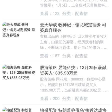
管警示） 1月5日，上交所对天普橡胶科技
股份有限公司及有关责任人予以监管警
查看：
123
分类：
配查信
示。 上交所表....
云天华成 牧神记：镶龙城定宿缘 司
婆真容现身
玄机出品的《牧神记》以大墟少年秦牧为
主角，由最初的弃婴，经历残老村的训
练，不断练习霸体，提升自己的修为，在
涌江他遇到羽林军鬼船，破解了凌天尊的
查看：
187
分类：
配查信
神通；在漓江学习变....
股海策略 昱能科技：12月25日获融
资买入1335.98万元
股海策略 同花顺（300033）数据中心显
示，昱能科技12月25日获融资买入
1335.98万元，当前融资余额2.80亿元，占
流通市值的3.40%，超过历史60%....
查看：
200
分类：
配查信
镕盛配资 特朗普称俄乌“接近达成协