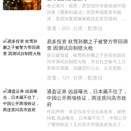
有记者问：据悉，世贸组织专家组就中国
诉美《通胀削减法》世贸争端案发布裁
决，美国涉案措施被裁违反世贸规则。请
问发言人对此有何评论？ 答：日内瓦当地
查看：
203
分类：
配查信
时间1月30日，....
易多投资 狄莺孙鹏之子被警方带回调
查 因测试自制喷火枪
据台媒报道，狄莺和孙鹏之子孙安佐因在
河岸测试自制喷火枪，并在社交账号上分
享相关视频，涉嫌恐吓公众、公共危险、
枪炮弹药刀械管制条例等被警方带回调
查看：
121
分类：
配查信
查。 据悉，5月1....
通盈证券 凶器曝光，日本藏不住了，
中国公开两项铁证，两连质问高市政
府
作品声明：本文仅在今日头条发布，谢绝
转载 凶器曝光，日本藏不住了，中国公开
了哪些铁证？又对高市早苗政府发出了怎
样的质问？ 近日，日本现役自卫队军官村