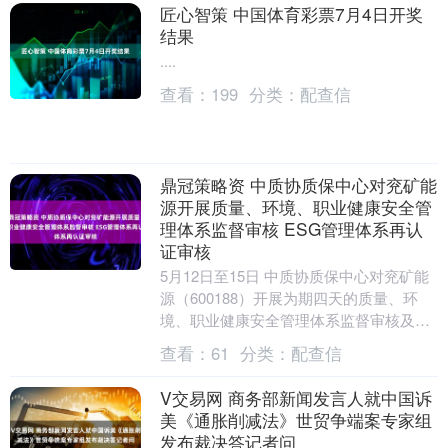
匠心智策 中国体育彩票7月4日开奖
结果
....
查看：
199
分类：
配查信
鼎冠策略资 中质协质保中心对兖矿能
源开展质量、环境、职业健康安全管
理体系监督审核 ESG管理体系再认
证审核
5月12日至15日 中质协质保中心对兖矿能
源（600188）开展为期四天的质量、环
境、职业健康安全管理体系监督审核及
ESG管理体系再认证审核。 在首次会议
查看：
61
分类：
配查信
上，中....
V交易网 商务部新闻发言人就中国诉
美《通胀削减法》世贸争端案专家组
发布裁决答记者问