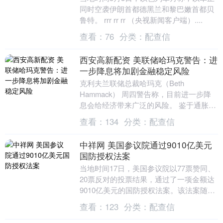
同时空袭伊朗首都德黑兰和黎巴嫩首都贝
鲁特。 rrr rr rr （央视新闻客户端）....
查看：
76
分类：
配查信
西安高新配资 美联储哈玛克警告：进
一步降息将加剧金融稳定风险
克利夫兰联储总裁哈玛克（Beth
Hammack） 周四警告称，目前进一步降
息会给经济带来广泛的风险。 鉴于通胀持
续高于美联储2%的目标，“降息以支持劳
查看：
134
分类：
配查信
动力市场....
中祥网 美国参议院通过9010亿美元
国防授权法案
当地时间17日，美国参议院以77票赞同、
20票反对的投票结果，通过了一项金额达
9010亿美元的国防授权法案。该法案随后
将被送交白宫，等待美国总统签署。 法案
查看：
123
分类：
配查信
内容....