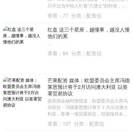
只不过当年轻人忙着“六便士”的时候，理
想的生活就成了遥远的“月亮”。 “知道....
查看：
77
分类：
配查信
红盘 这三个星座，越懂事，越没人懂
他们的累
....
查看：
84
分类：
配查信
芒果配资 媒体：欧盟委员会主席冯德
莱恩预计将于2月访问澳大利亚 以签
署贸易协议
据英国金融时报报道，欧盟委员会主席乌
尔苏拉・冯德莱恩预计将于 2 月出访澳大
利亚，签署一项贸易协定，但该报并未透
露消息来源。不过，报道指出芒果配资，
查看：
127
分类：
配查信
布鲁塞尔与堪....