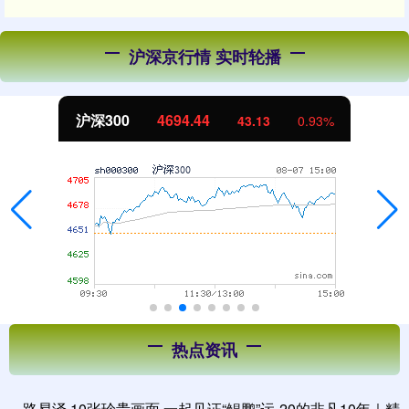
沪深京行情 实时轮播
北证50
1134.24
11.37
1.01%
热点资讯
路易泽 10张珍贵画面 一起见证“鲲鹏”运-20的非凡10年｜精