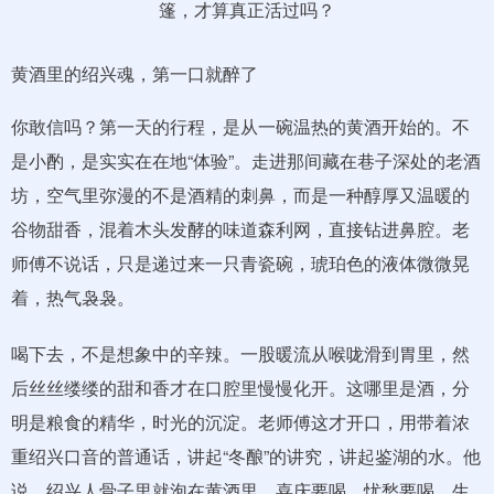
黄酒里的绍兴魂，第一口就醉了
你敢信吗？第一天的行程，是从一碗温热的黄酒开始的。不
是小酌，是实实在在地“体验”。走进那间藏在巷子深处的老酒
坊，空气里弥漫的不是酒精的刺鼻，而是一种醇厚又温暖的
谷物甜香，混着木头发酵的味道森利网，直接钻进鼻腔。老
师傅不说话，只是递过来一只青瓷碗，琥珀色的液体微微晃
着，热气袅袅。
喝下去，不是想象中的辛辣。一股暖流从喉咙滑到胃里，然
后丝丝缕缕的甜和香才在口腔里慢慢化开。这哪里是酒，分
明是粮食的精华，时光的沉淀。老师傅这才开口，用带着浓
重绍兴口音的普通话，讲起“冬酿”的讲究，讲起鉴湖的水。他
说，绍兴人骨子里就泡在黄酒里，喜庆要喝，忧愁要喝，生