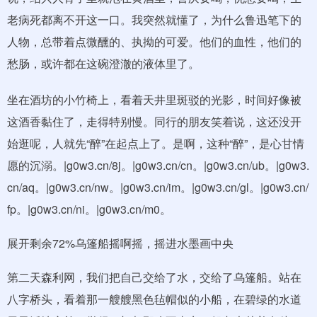
老病死都离不开这一口。我突然就懂了，为什么鲁迅笔下的
人物，总带着点微醺的、执拗的可爱。他们的血性，他们的
愁肠，或许都在这碗澄澈的液体里了。
坐在酒坊的小竹椅上，看着天井里斑驳的光影，时间好像被
这酒香黏住了，走得特别慢。同行的朋友笑着说，这还没开
始逛呢，人就先“醉”在起点上了。是啊，这种“醉”，是心甘情
愿的沉溺。|g0w3.cn/8j。|g0w3.cn/cn。|g0w3.cn/ub。|g0w3.
cn/aq。|g0w3.cn/nw。|g0w3.cn/im。|g0w3.cn/gl。|g0w3.cn/
fp。|g0w3.cn/ni。|g0w3.cn/m0。
展开剩余72%乌篷船摇啊摇，摇进水墨画中央
第二天森利网，我们把自己交给了水，交给了乌篷船。站在
八字桥头，看着那一艘艘黑色毡帽似的小船，在碧绿的水道