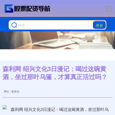
搜索
森利网 绍兴文化3日漫记：喝过这碗黄
酒，坐过那叶乌篷，才算真正活过吗？
网站：配查信