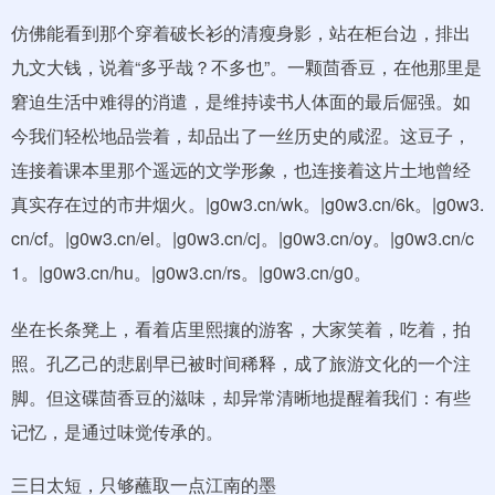
仿佛能看到那个穿着破长衫的清瘦身影，站在柜台边，排出
九文大钱，说着“多乎哉？不多也”。一颗茴香豆，在他那里是
窘迫生活中难得的消遣，是维持读书人体面的最后倔强。如
今我们轻松地品尝着，却品出了一丝历史的咸涩。这豆子，
连接着课本里那个遥远的文学形象，也连接着这片土地曾经
真实存在过的市井烟火。|g0w3.cn/wk。|g0w3.cn/6k。|g0w3.
cn/cf。|g0w3.cn/el。|g0w3.cn/cj。|g0w3.cn/oy。|g0w3.cn/c
1。|g0w3.cn/hu。|g0w3.cn/rs。|g0w3.cn/g0。
坐在长条凳上，看着店里熙攘的游客，大家笑着，吃着，拍
照。孔乙己的悲剧早已被时间稀释，成了旅游文化的一个注
脚。但这碟茴香豆的滋味，却异常清晰地提醒着我们：有些
记忆，是通过味觉传承的。
三日太短，只够蘸取一点江南的墨