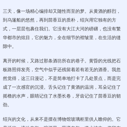
三天，像一场精心编排却又随性而至的梦。从黄酒的醇烈，
到乌篷船的悠然，再到茴香豆的质朴，绍兴用它独有的方
式，一层层包裹住我们。它没有大江大河的磅礴，也没有繁
华都市的炫目，它的魅力，全在细节的褶皱里，在生活的缝
隙中。
离开的时候，又路过那条酒坊所在的巷子。黄昏的光线把石
板路照得发亮，空气中似乎还残留着若有若无的酒香。我忽
然觉得，这三日漫记，不是简单地打卡了几处景点，而是完
成了一次感官的沉浸。舌头记住了黄酒的温润，耳朵记住了
摇橹的水声，眼睛记住了水墨长卷，牙齿记住了茴香豆的韧
劲。
绍兴的文化，从来不是摆在博物馆玻璃柜里供人瞻仰的。它