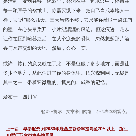
是活的，流动在每一碗酒里，荡漾在每一道水波中，停留在
每一颗豆子的褶皱上。你需要慢下来，把自己当成本地人一
样，去“过”那么几天。三天当然不够，它只够你蘸取一点江南
的墨，在心头晕染开一小片湿漉漉的痕迹。但这痕迹，足以
让你在回到喧嚣之后，在某个疲惫的瞬间，忽然想起那片酒
香与水声交织的天地，然后，会心一笑。
或许，旅行的意义就在于此。不是征服了多少地方，而是让
多少个地方，从此住进了你的身体里。绍兴森利网，无疑是
其中之一，带着它微醺的、摇晃的、咸香的记忆。
发布于：四川省
配查信提示：文章来自网络，不代表本站观点。
上一篇：
华泰配资 到2030年底基层就诊率提高至70%以上，浙江
10部门联合出台实施意见