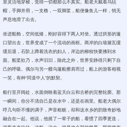
里灵活地穿梭，觉得一切都那么不真实。船老大戴着乌毡
帽，手脚并用，一支橹，一双脚桨，船便像鱼儿一样，悄无
声息地滑了出去。
坐进船舱，空间低矮，刚好容得下两人对坐。透过拱形的篷
口望出去，世界变成了一个流动的画框。两岸的白墙黛瓦缓
缓后退，石阶上蹲着洗衣的妇人，岸边的柳枝快要拂到水
面。船桨欸乃，水声汩汩，除此之外，世界安静得只剩下自
己的呼吸。偶尔与另一艘乌篷船擦肩而过，船上的游客相视
一笑，有种“同道中人”的默契。
船行至开阔处，水面倒映着蓝天白云和古桥的完整轮廓。那
一瞬间，你分不清自己是在水中，还是在画里。船老大偶尔
哼几句听不懂的调子，声音粗粝，却和这水乡的韵致奇妙地
融合在一起。他说，他摇了一辈子的船，看惯了四季更迭，