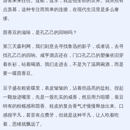
游客来来往往。这船，这水，就是他全部的世界。我突然有
点羡慕，这种专注而简单的连接，在现代生活里是多么奢
侈。
茴香豆的滋味，是孔乙己的回响吗？
第三天森利网，我们刻意去寻找鲁迅的影子，或者说，去寻
找孔乙己的回响。咸亨酒店还在，门口孔乙己的塑像依旧穿
着长衫，站着喝酒。我们走进去，不是为了温两碗酒，而是
要一碟茴香豆。
豆子盛在粗瓷碟里，表皮皱皱的，沾着些晶亮的盐粒。捏起
一颗放进嘴里，先是一股扎实的咸香，然后用力咀嚼，蚕豆
特有的粉糯感和茴香、桂皮的复合香气才慢慢释放出来。口
感很平凡，甚至有点费牙，但就是这种平凡，让人吃着吃
着，思绪就飘远了。