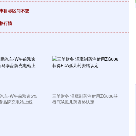
利率目标区间不变
沪深300
4694.44
.42%
43.13
0.93%
价格行情
汽车-W午前涨逾5%
三羊财务 泽璟制药注射用ZG006获
泰品牌充电站上线
得FDA孤儿药资格认定