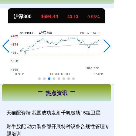
北证50
1134.24
创
11.37
1.01%
热点资讯
天猫配资端 我国成功发射千帆极轨15组卫星
财牛股配 动力装备部开展特种设备合规性管理专
题培训