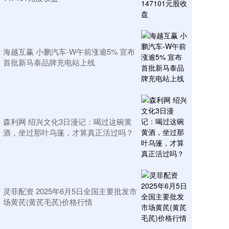
海越互赢 小鹏汽车-W午前涨逾5% 宣布
首批新马泰品牌充电站上线
森利网 绍兴文化3日漫记：喝过这碗黄
酒，坐过那叶乌篷，才算真正活过吗？
灵菲配资 2025年6月5日全国主要批发市
场黄芪(黄芪毛芪)价格行情